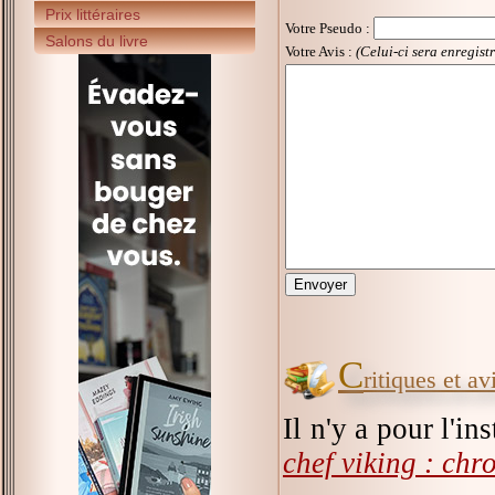
Prix littéraires
Votre Pseudo
:
Salons du livre
Votre Avis :
(Celui-ci sera enregist
C
ritiques et a
Il n'y a pour l'i
chef viking : ch