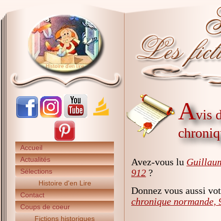
A
vis 
chroniq
Accueil
Actualités
Avez-vous lu
Guillaum
Sélections
912
?
Histoire d'en Lire
Donnez vous aussi vot
Contact
chronique normande, 
Coups de coeur
Fictions historiques