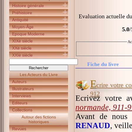
Histoire générale
Préhistoire
Evaluation actuelle du
Antiquité
Moyen-Âge
5.0
/
Epoque Moderne
XIXè siècle
Ac
XXè siècle
XXIè siècle
Fiche du livre
Les Acteurs du Livre
E
Auteurs
crire votre c
Illustrateurs
912
Interviews
Ecrivez votre 
Editeurs
normande, 911-
Collections
Avant de nous 
Autour des fictions
historiques
RENAUD
, veill
Revues