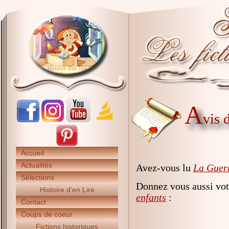
A
vis 
Accueil
Actualités
Avez-vous lu
La Guerr
Sélections
Donnez vous aussi vot
Histoire d'en Lire
enfants
:
Contact
Coups de coeur
Fictions historiques