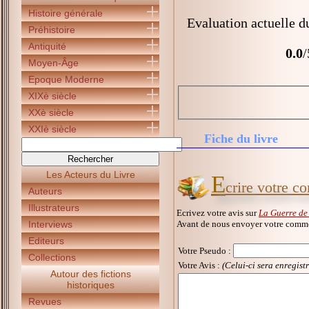
Histoire générale
Evaluation actuelle d
Préhistoire
Antiquité
0.0
/
Moyen-Âge
Epoque Moderne
XIXè siècle
XXè siècle
XXIè siècle
Fiche du livre
Les Acteurs du Livre
E
crire votre c
Auteurs
Illustrateurs
Ecrivez votre avis sur
La Guerre de
Avant de nous envoyer votre commen
Interviews
Editeurs
Votre Pseudo
:
Collections
Votre Avis :
(Celui-ci sera enregist
Autour des fictions
historiques
Revues