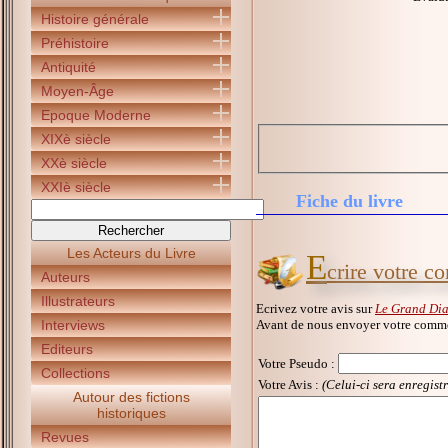
Histoire générale
Préhistoire
Antiquité
Moyen-Âge
Epoque Moderne
XIXè siècle
XXè siècle
XXIè siècle
Fiche du livre
Les Acteurs du Livre
E
crire votre 
Auteurs
Illustrateurs
Ecrivez votre avis sur
Le Grand Di
Avant de nous envoyer votre commen
Interviews
Editeurs
Votre Pseudo
:
Collections
Votre Avis :
(Celui-ci sera enregist
Autour des fictions
historiques
Revues