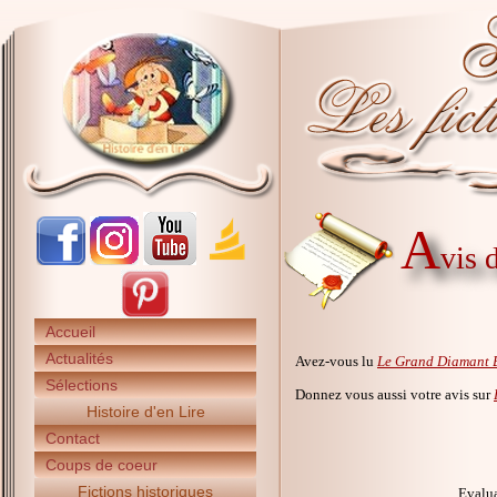
A
vis 
Accueil
Actualités
Avez-vous lu
Le Grand Diamant 
Sélections
Donnez vous aussi votre avis sur
Histoire d'en Lire
Contact
Coups de coeur
Fictions historiques
Evalua