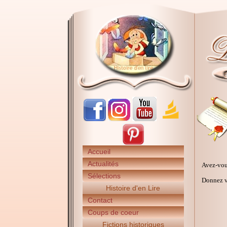
Accueil
Actualités
Avez-vou
Sélections
Donnez vo
Histoire d'en Lire
Contact
Coups de coeur
Fictions historiques