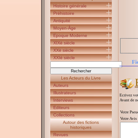
Histoire générale
Préhistoire
Antiquité
Moyen-Âge
Epoque Moderne
XIXè siècle
XXè siècle
XXIè siècle
Fi
Les Acteurs du Livre
Auteurs
Illustrateurs
Ecrivez vot
Avant de n
Interviews
Editeurs
Votre Pseu
Collections
Votre Avis 
Autour des fictions
historiques
Revues