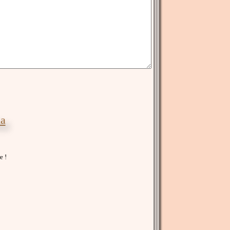
ia
e !