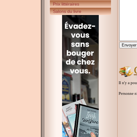
Prix littéraires
Salons du livre
Il n'y a po
Personne n'