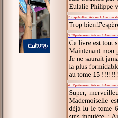
Eulalie Philippe 
2. Capulouline : Avis sur L'Amazone de
Trop bien!J'espèr
3. EPpotimaron : Avis sur L'Amazone d
Ce livre est tout
Maintenant mon pl
Je ne saurait jama
la plus formidabl
au tome 15 !!!!!!
4. EPpotimaron : Avis sur L'Amazone d
Super, merveilleu
Mademoiselle est
déjà lu le tome 6
suis inquiète : 