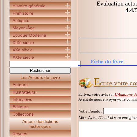
Evaluation actue
Histoire générale
4.4
/
Préhistoire
Antiquité
Moyen-Âge
Epoque Moderne
XIXè siècle
XXè siècle
XXIè siècle
Fiche du livre
Les Acteurs du Livre
E
crire votre 
Auteurs
Illustrateurs
Ecrivez votre avis sur
L'Amazone d
Avant de nous envoyer votre commen
Interviews
Editeurs
Votre Pseudo
:
Collections
Votre Avis :
(Celui-ci sera enregist
Autour des fictions
historiques
Revues