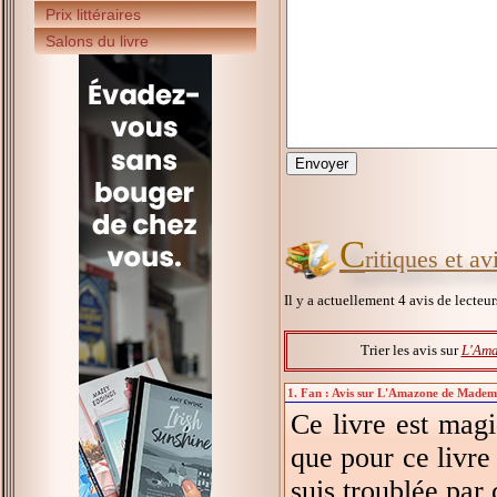
Prix littéraires
Salons du livre
C
ritiques et 
Il y a actuellement 4 avis de lecteu
Trier les avis sur
L'Ama
1. Fan : Avis sur L'Amazone de Mademo
Ce livre est magi
que pour ce livre 
suis troublée par 