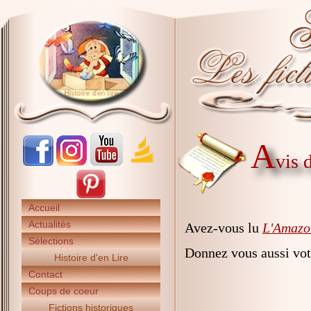
A
vis 
Accueil
Actualités
Avez-vous lu
L'Amazo
Sélections
Donnez vous aussi vot
Histoire d'en Lire
Contact
Coups de coeur
Fictions historiques