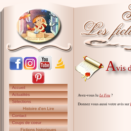
A
vis 
Accueil
Actualités
Avez-vous lu
Le Feu
?
Sélections
Donnez vous aussi votre avis sur
Histoire d'en Lire
Contact
Coups de coeur
Fictions historiques