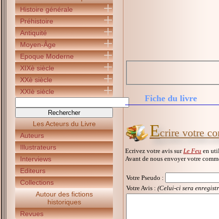
Histoire générale
Préhistoire
Antiquité
Moyen-Âge
Epoque Moderne
XIXè siècle
XXè siècle
XXIè siècle
Fiche du livre
Les Acteurs du Livre
E
crire votre c
Auteurs
Illustrateurs
Ecrivez votre avis sur
Le Feu
en uti
Avant de nous envoyer votre commen
Interviews
Editeurs
Votre Pseudo
:
Collections
Votre Avis :
(Celui-ci sera enregist
Autour des fictions
historiques
Revues