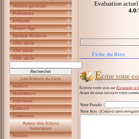
Evaluation actuel
Histoire générale
4.0
/
Préhistoire
Antiquité
Moyen-Âge
Epoque Moderne
XIXè siècle
XXè siècle
Fiche du livre
XXIè siècle
E
crire votre c
Les Acteurs du Livre
Auteurs
Ecrivez votre avis sur
Escapade à l
Avant de nous envoyer votre commen
Illustrateurs
Interviews
Votre Pseudo
:
Editeurs
Votre Avis :
(Celui-ci sera enregist
Collections
Autour des fictions
historiques
Revues