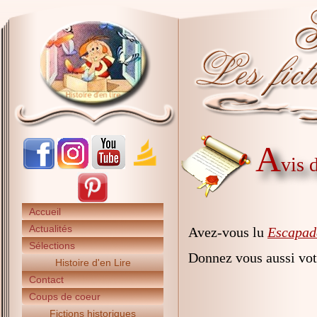
A
vis 
Accueil
Actualités
Avez-vous lu
Escapade
Sélections
Donnez vous aussi vot
Histoire d'en Lire
Contact
Coups de coeur
Fictions historiques