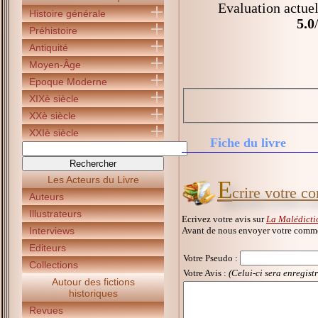
Evaluation actuel
Histoire générale
5.0
Préhistoire
Antiquité
Moyen-Âge
Epoque Moderne
XIXè siècle
XXè siècle
XXIè siècle
Fiche du livre
Les Acteurs du Livre
E
crire votre c
Auteurs
Illustrateurs
Ecrivez votre avis sur
La Malédicti
Avant de nous envoyer votre commen
Interviews
Editeurs
Votre Pseudo
:
Collections
Votre Avis :
(Celui-ci sera enregist
Autour des fictions
historiques
Revues