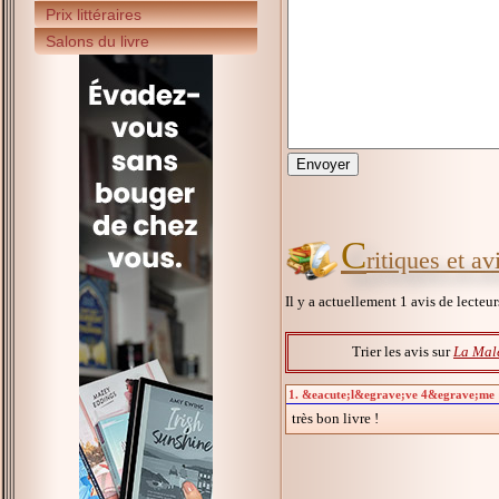
Prix littéraires
Salons du livre
C
ritiques et a
Il y a actuellement 1 avis de lecteu
Trier les avis sur
La Mal
1. &eacute;l&egrave;ve 4&egrave;me : 
très bon livre !