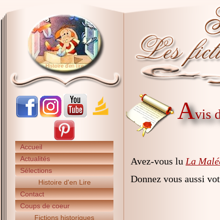
A
vis 
Accueil
Actualités
Avez-vous lu
La Malé
Sélections
Donnez vous aussi vot
Histoire d'en Lire
Contact
Coups de coeur
Fictions historiques