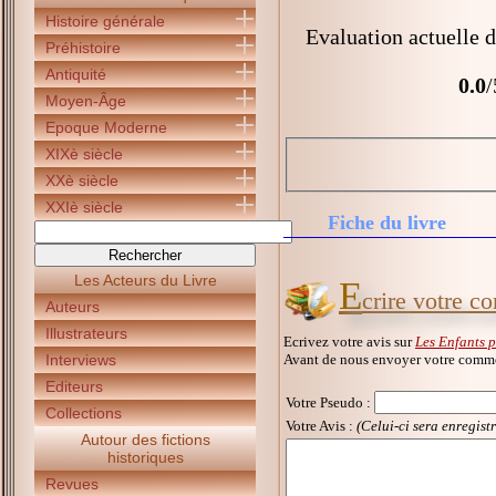
Histoire générale
Evaluation actuelle d
Préhistoire
Antiquité
0.0
/
Moyen-Âge
Epoque Moderne
XIXè siècle
XXè siècle
XXIè siècle
Fiche du livre
Les Acteurs du Livre
E
crire votre 
Auteurs
Illustrateurs
Ecrivez votre avis sur
Les Enfants 
Avant de nous envoyer votre commen
Interviews
Editeurs
Votre Pseudo
:
Collections
Votre Avis :
(Celui-ci sera enregist
Autour des fictions
historiques
Revues