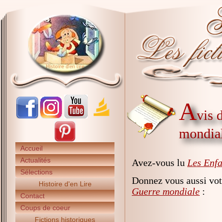
A
vis 
mondia
Accueil
Actualités
Avez-vous lu
Les Enfa
Sélections
Donnez vous aussi vot
Histoire d'en Lire
Guerre mondiale
:
Contact
Coups de coeur
Fictions historiques