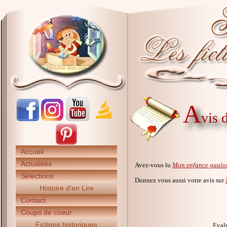
A
vis 
Accueil
Actualités
Avez-vous lu
Mon enfance gaulo
Sélections
Donnez vous aussi votre avis sur
Histoire d'en Lire
Contact
Coups de coeur
Fictions historiques
Evalu