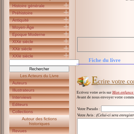
Histoire générale
Préhistoire
Antiquité
Moyen-Âge
Epoque Moderne
XIXè siècle
XXè siècle
XXIè siècle
Fiche du livre
Les Acteurs du Livre
E
crire votre 
Auteurs
Illustrateurs
Ecrivez votre avis sur
Mon enfance 
Avant de nous envoyer votre commen
Interviews
Editeurs
Votre Pseudo
:
Collections
Votre Avis :
(Celui-ci sera enregist
Autour des fictions
historiques
Revues