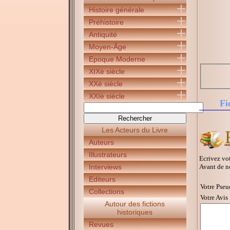
Histoire générale
Préhistoire
Antiquité
Moyen-Âge
Epoque Moderne
XIXè siècle
XXè siècle
XXIè siècle
Fi
Les Acteurs du Livre
Auteurs
Illustrateurs
Ecrivez vot
Avant de n
Interviews
Editeurs
Votre Pseu
Collections
Votre Avis 
Autour des fictions
historiques
Revues