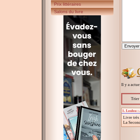
Prix littéraires
Salons du livre
Il y a actu
Trier
1. Loulou :
Livre très
La Second