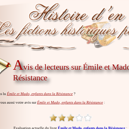
A
vis de lecteurs sur Émile et Mado
Résistance
s lu
Émile et Mado, enfants dans la Résistance
?
us aussi votre avis sur
Émile et Mado, enfants dans la Résistance
:
Evaluation actuelle du livre
Émile et Mado, enfants dans la Résistance
: