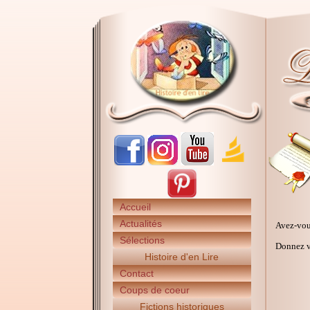
Accueil
Actualités
Avez-vou
Sélections
Donnez vo
Histoire d'en Lire
Contact
Coups de coeur
Fictions historiques