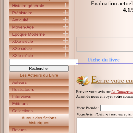
Evaluation actuel
Histoire générale
4.1
/
Préhistoire
Antiquité
Moyen-Âge
Epoque Moderne
XIXè siècle
XXè siècle
XXIè siècle
Fiche du livre
Les Acteurs du Livre
E
crire votre c
Auteurs
Illustrateurs
Ecrivez votre avis sur
La Dangereus
Avant de nous envoyer votre commen
Interviews
Editeurs
Votre Pseudo
:
Collections
Votre Avis :
(Celui-ci sera enregist
Autour des fictions
historiques
Revues