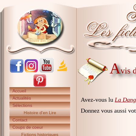
A
vis 
Accueil
Actualités
Avez-vous lu
La Dange
Sélections
Donnez vous aussi vot
Histoire d'en Lire
Contact
Coups de coeur
Fictions historiques