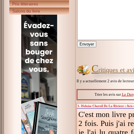
Prix littéraires
Salons du livre
C
ritiques et a
Il y a actuellement 2 avis de lecteu
Trier les avis sur
La Dang
1. Heloise Chereil De La Riviere : Avis
C'est mon livre pr
2 fois. Puis j'ai
je l'ai lu quatre