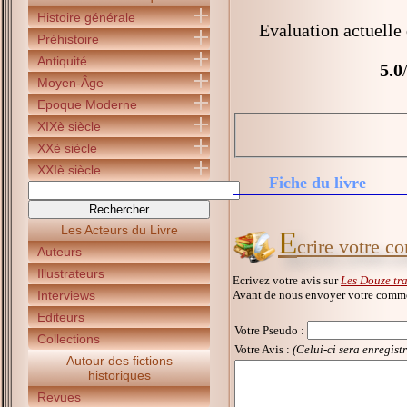
Histoire générale
Evaluation actuelle
Préhistoire
Antiquité
5.0
Moyen-Âge
Epoque Moderne
XIXè siècle
XXè siècle
XXIè siècle
Fiche du livre
Les Acteurs du Livre
E
crire votre 
Auteurs
Illustrateurs
Ecrivez votre avis sur
Les Douze tr
Avant de nous envoyer votre commen
Interviews
Editeurs
Votre Pseudo
:
Collections
Votre Avis :
(Celui-ci sera enregist
Autour des fictions
historiques
Revues