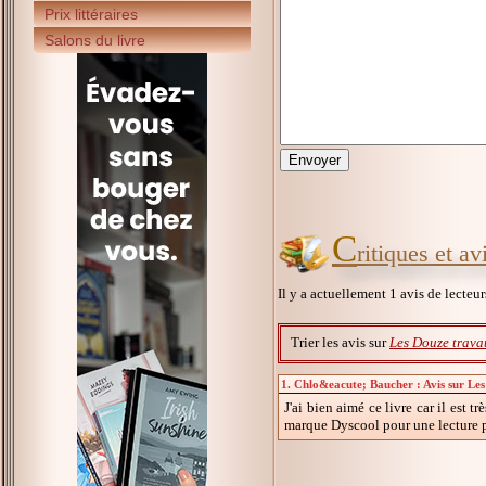
Prix littéraires
Salons du livre
C
ritiques et a
Il y a actuellement 1 avis de lecteu
Trier les avis sur
Les Douze trava
1. Chlo&eacute; Baucher : Avis sur Le
J'ai bien aimé ce livre car il est
marque Dyscool pour une lecture p