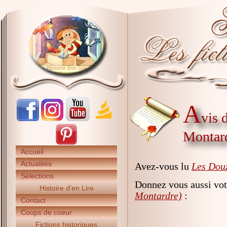
A
vis 
Montar
Accueil
Actualités
Avez-vous lu
Les Douz
Sélections
Donnez vous aussi vot
Histoire d'en Lire
Montardre)
:
Contact
Coups de coeur
Fictions historiques