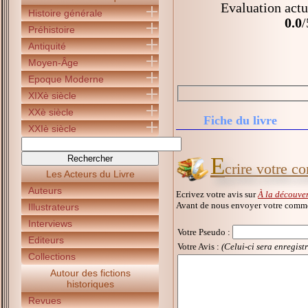
Evaluation actu
Histoire générale
0.0
/
Préhistoire
Antiquité
Moyen-Âge
Epoque Moderne
XIXè siècle
XXè siècle
Fiche du livre
XXIè siècle
E
crire votre c
Les Acteurs du Livre
Auteurs
Ecrivez votre avis sur
À la découve
Avant de nous envoyer votre commen
Illustrateurs
Interviews
Votre Pseudo
:
Editeurs
Votre Avis :
(Celui-ci sera enregist
Collections
Autour des fictions
historiques
Revues