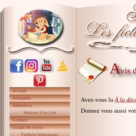
A
vis 
Accueil
Actualités
Avez-vous lu
À la déc
Sélections
Donnez vous aussi vot
Histoire d'en Lire
Contact
Coups de coeur
Fictions historiques