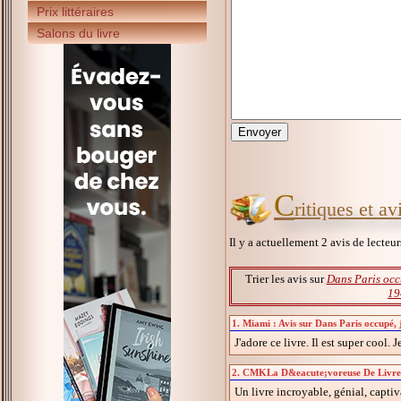
Prix littéraires
Salons du livre
C
ritiques et a
Il y a actuellement 2 avis de lecteu
Trier les avis sur
Dans Paris occ
19
1. Miami : Avis sur Dans Paris occupé,
J'adore ce livre. Il est super cool. 
2. CMKLa D&eacute;voreuse De Livres :
Un livre incroyable, génial, captiv