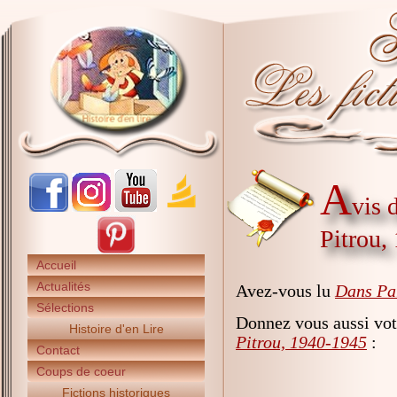
A
vis 
Pitrou,
Accueil
Actualités
Avez-vous lu
Dans Par
Sélections
Donnez vous aussi vot
Histoire d'en Lire
Pitrou, 1940-1945
:
Contact
Coups de coeur
Fictions historiques