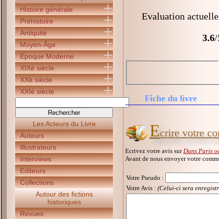
Histoire générale
Evaluation actuelle
Préhistoire
Antiquité
3.6
/
Moyen-Âge
Epoque Moderne
XIXè siècle
XXè siècle
XXIè siècle
Fiche du livre
Les Acteurs du Livre
E
crire votre c
Auteurs
Illustrateurs
Ecrivez votre avis sur
Dans Paris o
Avant de nous envoyer votre commen
Interviews
Editeurs
Votre Pseudo
:
Collections
Votre Avis :
(Celui-ci sera enregist
Autour des fictions
historiques
Revues