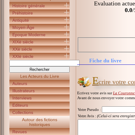
Evaluation actue
Histoire générale
0.0
/
Préhistoire
Antiquité
Moyen-Âge
Epoque Moderne
XIXè siècle
XXè siècle
XXIè siècle
Fiche du livre
Les Acteurs du Livre
E
crire votre c
Auteurs
Illustrateurs
Ecrivez votre avis sur
La Couronne 
Avant de nous envoyer votre commen
Interviews
Editeurs
Votre Pseudo
:
Collections
Votre Avis :
(Celui-ci sera enregist
Autour des fictions
historiques
Revues