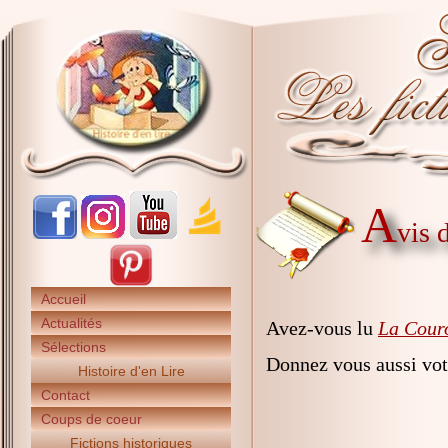
A
vis 
Accueil
Actualités
Avez-vous lu
La Couro
Sélections
Donnez vous aussi vot
Histoire d'en Lire
Contact
Coups de coeur
Fictions historiques