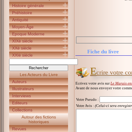
Histoire générale
Préhistoire
Antiquité
Moyen-Âge
Epoque Moderne
XIXè siècle
XXè siècle
Fiche du livre
XXIè siècle
E
crire votre c
Les Acteurs du Livre
Auteurs
Ecrivez votre avis sur
Le Marais en
Avant de nous envoyer votre commen
Illustrateurs
Interviews
Votre Pseudo
:
Editeurs
Votre Avis :
(Celui-ci sera enregist
Collections
Autour des fictions
historiques
Revues