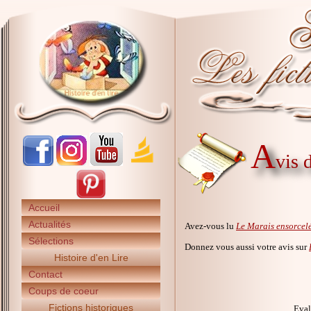
A
vis 
Accueil
Actualités
Avez-vous lu
Le Marais ensorcel
Sélections
Donnez vous aussi votre avis sur
Histoire d'en Lire
Contact
Coups de coeur
Fictions historiques
Eval