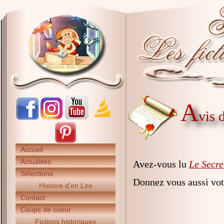
A
vis 
Accueil
Actualités
Avez-vous lu
Le Secre
Sélections
Donnez vous aussi vot
Histoire d'en Lire
Contact
Coups de coeur
Fictions historiques