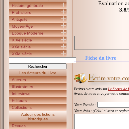
Evaluation ac
Histoire générale
3.8
/
Préhistoire
Antiquité
Moyen-Âge
Epoque Moderne
XIXè siècle
XXè siècle
XXIè siècle
Fiche du livre
Les Acteurs du Livre
E
crire votre c
Auteurs
Illustrateurs
Ecrivez votre avis sur
Le Secret de
Avant de nous envoyer votre commen
Interviews
Editeurs
Votre Pseudo
:
Collections
Votre Avis :
(Celui-ci sera enregist
Autour des fictions
historiques
Revues