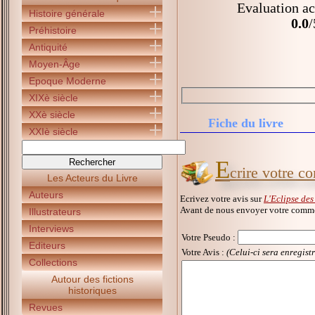
Evaluation ac
Histoire générale
0.0
/
Préhistoire
Antiquité
Moyen-Âge
Epoque Moderne
XIXè siècle
XXè siècle
Fiche du livre
XXIè siècle
E
crire votre c
Les Acteurs du Livre
Auteurs
Ecrivez votre avis sur
L'Eclipse des
Avant de nous envoyer votre commen
Illustrateurs
Interviews
Votre Pseudo
:
Editeurs
Votre Avis :
(Celui-ci sera enregist
Collections
Autour des fictions
historiques
Revues