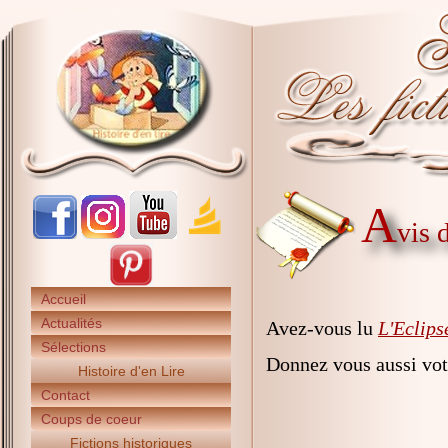
A
vis 
Accueil
Actualités
Avez-vous lu
L'Eclips
Sélections
Donnez vous aussi vot
Histoire d'en Lire
Contact
Coups de coeur
Fictions historiques