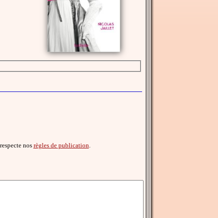
l respecte nos
règles de publication
.