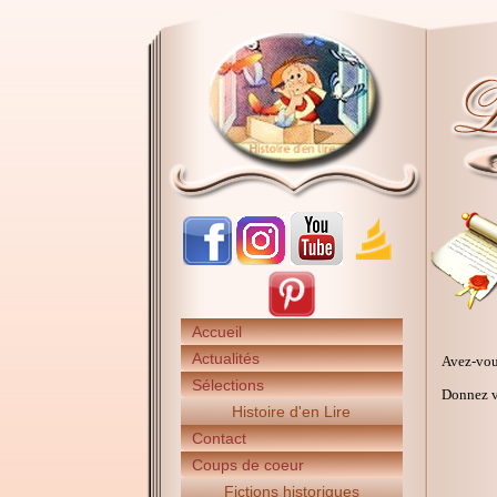
Accueil
Actualités
Avez-vou
Sélections
Donnez vo
Histoire d'en Lire
Contact
Coups de coeur
Fictions historiques