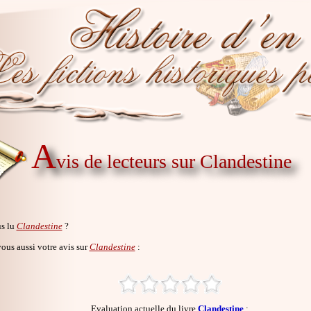
A
vis de lecteurs sur Clandestine
s lu
Clandestine
?
us aussi votre avis sur
Clandestine
:
Evaluation actuelle du livre
Clandestine
: