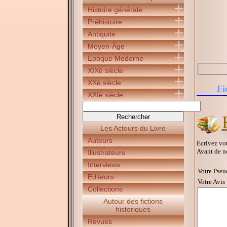
Histoire générale
Préhistoire
Antiquité
Moyen-Âge
Epoque Moderne
XIXè siècle
XXè siècle
Fi
XXIè siècle
Les Acteurs du Livre
Auteurs
Ecrivez vot
Avant de n
Illustrateurs
Interviews
Votre Pseu
Editeurs
Votre Avis 
Collections
Autour des fictions
historiques
Revues