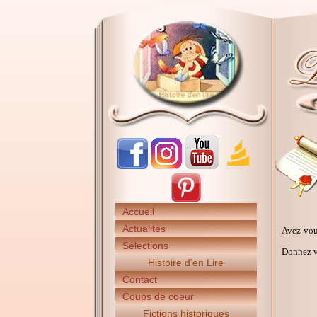
Accueil
Actualités
Avez-vou
Sélections
Donnez vo
Histoire d'en Lire
Contact
Coups de coeur
Fictions historiques