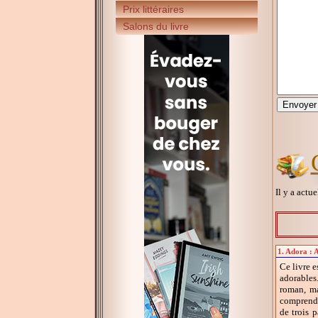
Prix littéraires
Salons du livre
Il y a actu
1. Adora : 
Ce livre e
adorables.
roman, ma
comprends 
de trois 