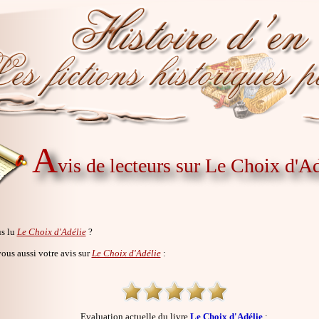
A
vis de lecteurs sur Le Choix d'Ad
s lu
Le Choix d'Adélie
?
us aussi votre avis sur
Le Choix d'Adélie
:
Evaluation actuelle du livre
Le Choix d'Adélie
: