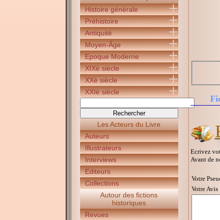
Histoire générale
Préhistoire
Antiquité
Moyen-Âge
Epoque Moderne
XIXè siècle
XXè siècle
XXIè siècle
Fi
Les Acteurs du Livre
Auteurs
Illustrateurs
Ecrivez vot
Avant de n
Interviews
Editeurs
Votre Pseu
Collections
Votre Avis 
Autour des fictions
historiques
Revues