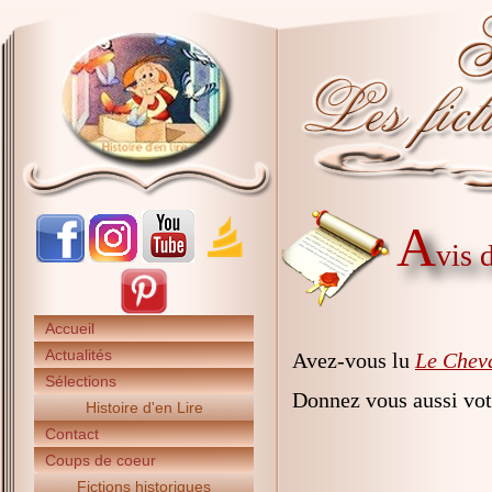
A
vis 
Accueil
Actualités
Avez-vous lu
Le Cheva
Sélections
Donnez vous aussi vot
Histoire d'en Lire
Contact
Coups de coeur
Fictions historiques