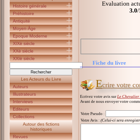
Evaluation act
Histoire générale
3.0
/
Préhistoire
Antiquité
Moyen-Âge
Epoque Moderne
XIXè siècle
XXè siècle
XXIè siècle
Fiche du livre
Les Acteurs du Livre
E
crire votre c
Auteurs
Illustrateurs
Ecrivez votre avis sur
Le Chevalier
Avant de nous envoyer votre commen
Interviews
Editeurs
Votre Pseudo
:
Collections
Votre Avis :
(Celui-ci sera enregist
Autour des fictions
historiques
Revues