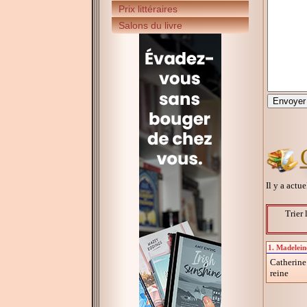
Prix littéraires
Salons du livre
Il y a actu
Trier 
1. Madeleine
Catherine
reine