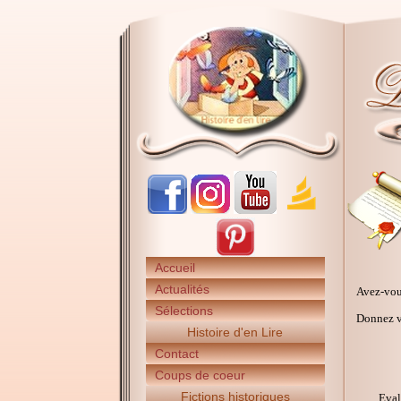
Accueil
Actualités
Avez-vou
Sélections
Donnez vo
Histoire d'en Lire
Contact
Coups de coeur
Fictions historiques
Eval