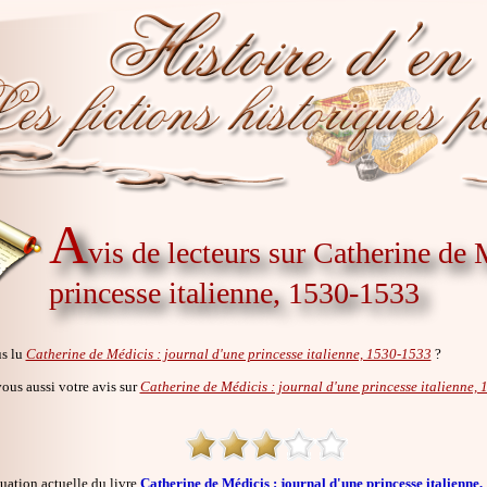
A
vis de lecteurs sur Catherine de 
princesse italienne, 1530-1533
s lu
Catherine de Médicis : journal d'une princesse italienne, 1530-1533
?
us aussi votre avis sur
Catherine de Médicis : journal d'une princesse italienne,
uation actuelle du livre
Catherine de Médicis : journal d'une princesse italienne