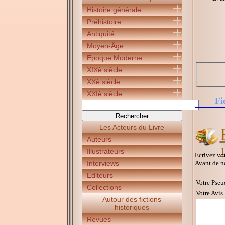
Histoire générale
Préhistoire
Antiquité
Moyen-Âge
Epoque Moderne
XIXè siècle
XXè siècle
XXIè siècle
Fi
Les Acteurs du Livre
Auteurs
Illustrateurs
Ecrivez vot
Avant de n
Interviews
Editeurs
Votre Pseu
Collections
Votre Avis 
Autour des fictions
historiques
Revues