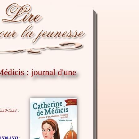
Médicis : journal d'une
 1530-1533
:
, 1530-1533
: