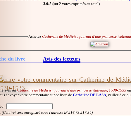
3.0
/5 (sur 2 votes exprimés au total)
Achetez
Catherine de Médicis : journal d'une princesse italien
che du livre
Avis des lecteurs
E
crire votre commentaire sur Catherine de Médici
1530-1533
re avis sur
Catherine de Médicis : journal d'une princesse italienne, 1530-1533
en 
ous envoyer votre commentaire sur ce livre de
Catherine DE LASA
, veillez à ce q
do
:
:
(Celui-ci sera enregistré sous l'adresse IP 216.73.217.34)