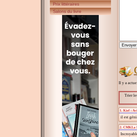
Prix littéraires
Salons du livre
Il y a actu
Trier le
1. Kief : Av
il est géni
2. CMKLa D&
Incroyable