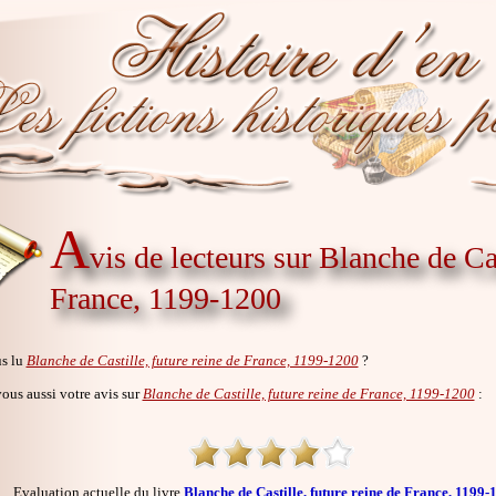
A
vis de lecteurs sur Blanche de Cas
France, 1199-1200
s lu
Blanche de Castille, future reine de France, 1199-1200
?
us aussi votre avis sur
Blanche de Castille, future reine de France, 1199-1200
:
Evaluation actuelle du livre
Blanche de Castille, future reine de France, 1199-