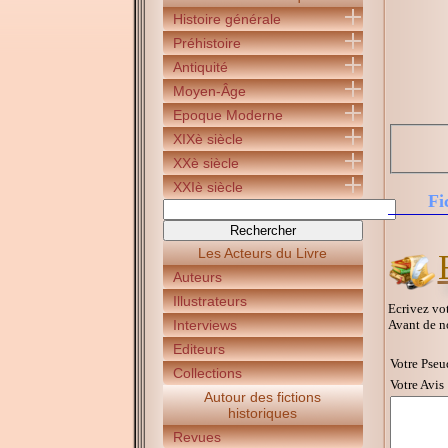
Histoire générale
Préhistoire
Antiquité
Moyen-Âge
Epoque Moderne
XIXè siècle
XXè siècle
XXIè siècle
Fi
Les Acteurs du Livre
Auteurs
Illustrateurs
Ecrivez vot
Avant de n
Interviews
Editeurs
Votre Pseu
Collections
Votre Avis 
Autour des fictions
historiques
Revues