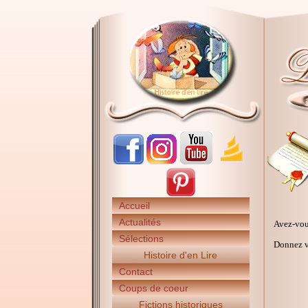
Accueil
Actualités
Avez-vou
Sélections
Donnez vo
Histoire d'en Lire
Contact
Coups de coeur
Fictions historiques