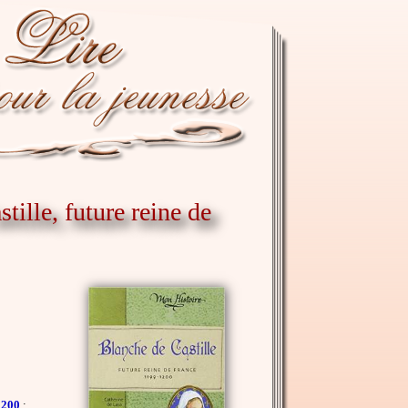
tille, future reine de
1200
: