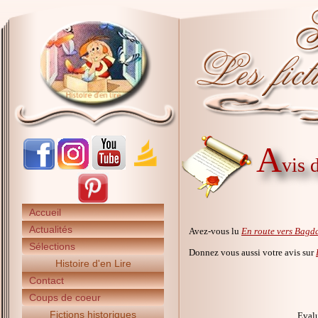
A
vis 
Accueil
Actualités
Avez-vous lu
En route vers Bagd
Sélections
Donnez vous aussi votre avis sur
Histoire d'en Lire
Contact
Coups de coeur
Fictions historiques
Evalu