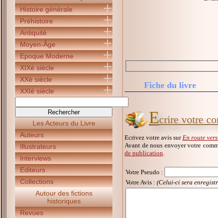
Histoire générale
Préhistoire
Antiquité
Moyen-Âge
Epoque Moderne
XIXè siècle
XXè siècle
Fiche du livre
XXIè siècle
E
crire votre c
Les Acteurs du Livre
Auteurs
Ecrivez votre avis sur
En route ver
Avant de nous envoyer votre comme
Illustrateurs
de publication
.
Interviews
Editeurs
Votre Pseudo
:
Collections
Votre Avis :
(Celui-ci sera enregist
Autour des fictions
historiques
Revues