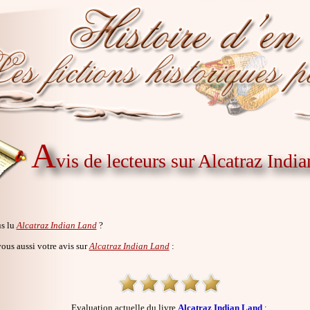
A
vis de lecteurs sur Alcatraz Indi
s lu
Alcatraz Indian Land
?
us aussi votre avis sur
Alcatraz Indian Land
:
Evaluation actuelle du livre
Alcatraz Indian Land
: