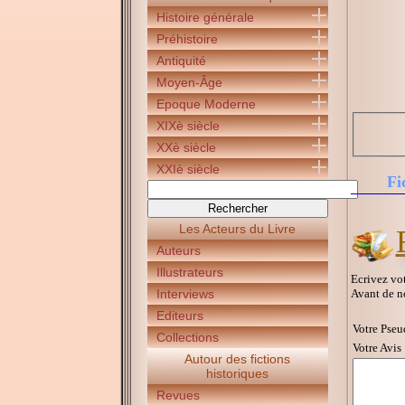
Histoire générale
Préhistoire
Antiquité
Moyen-Âge
Epoque Moderne
XIXè siècle
XXè siècle
XXIè siècle
Fi
Les Acteurs du Livre
Auteurs
Illustrateurs
Ecrivez vot
Avant de n
Interviews
Editeurs
Votre Pseu
Collections
Votre Avis 
Autour des fictions
historiques
Revues