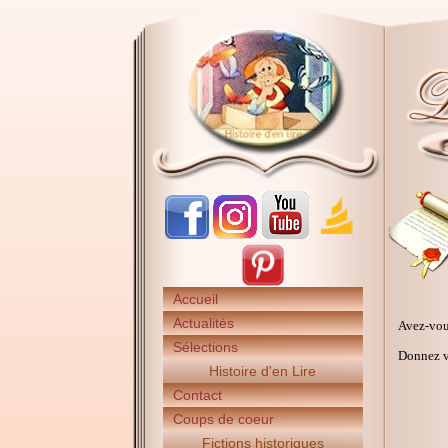
Accueil
Actualités
Avez-vou
Sélections
Donnez vo
Histoire d'en Lire
Contact
Coups de coeur
Fictions historiques