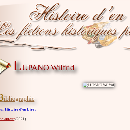
L
UPANO Wilfrid
B
ibliographie
ur Histoire d'en Lire :
nc autour
(2021)