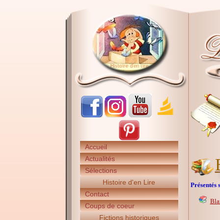
Accueil
Actualités
Sélections
Histoire d'en Lire
Présentés s
Contact
Bla
Coups de coeur
Fictions historiques