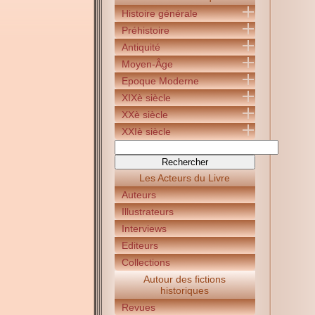
Histoire générale
Préhistoire
Antiquité
Moyen-Âge
Epoque Moderne
XIXè siècle
XXè siècle
XXIè siècle
Les Acteurs du Livre
Auteurs
Illustrateurs
Interviews
Editeurs
Collections
Autour des fictions
historiques
Revues