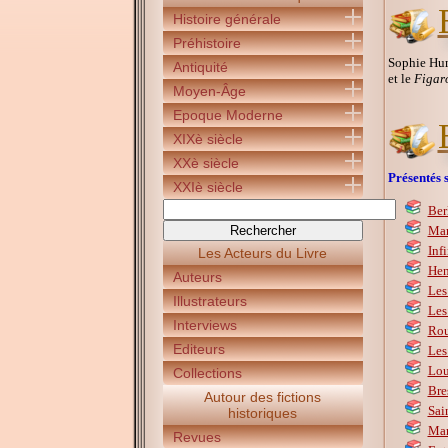
Histoire générale
Préhistoire
Sophie Huma
Antiquité
et le
Figaro
Moyen-Âge
Epoque Moderne
XIXè siècle
XXè siècle
Présentés s
XXIè siècle
Ber
Mar
Inf
Les Acteurs du Livre
Hen
Auteurs
Les
Illustrateurs
Les
Interviews
Rou
Editeurs
Les 
Lou
Collections
Bres
Autour des fictions
Sai
historiques
Mar
Revues