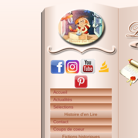
Accueil
Actualités
Sélections
Histoire d'en Lire
Contact
Coups de coeur
Fictions historiques