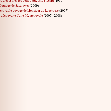
re ciel et mer, les défis d'Auguste Piccard
(2010)
Courage de Sacajawea
(2009)
ncroyable voyage de Monsieur de Lapérouse
(2007)
a découverte d'une frégate royale
(2007 - 2008)