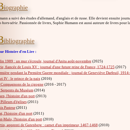
B
iographie
nn a suivi des études d'allemand, d'anglais et de russe. Elle devient ensuite journal
 hors-série
. Passionnée de livres, Sophie Humann est aussi auteure de livres pour l
B
ibliographie
ur Histoire d'en Lire :
lin 1989 : un mur s'écroule, journal d'Anita août-novembre
(2025)
ie, fiancée de Louis XV : journal d'une future reine de France, 1724-1725
(2017)
irmière pendant la Première Guerre mondiale : journal de Geneviève Darfeuil, 1914
ri IV : le prince de la paix
(2016)
 Compagnons de la cigogne
(2016 - 2017)
 Serpents du Muséum
(2014)
en, l'histoire d'un port
(2013)
Pilleurs d'églises
(2011)
is Pasteur
(2011)
t, l'histoire d'un port
(2011)
nt-Malo, l'histoire d'un port
(2010)
tin, apprenti de Gutenberg : carnet d'un imprimeur, 1467-1468
(2010)