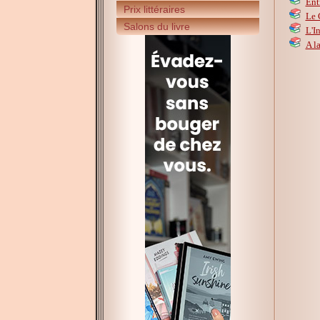
Ent
Prix littéraires
Le 
Salons du livre
L'I
A l