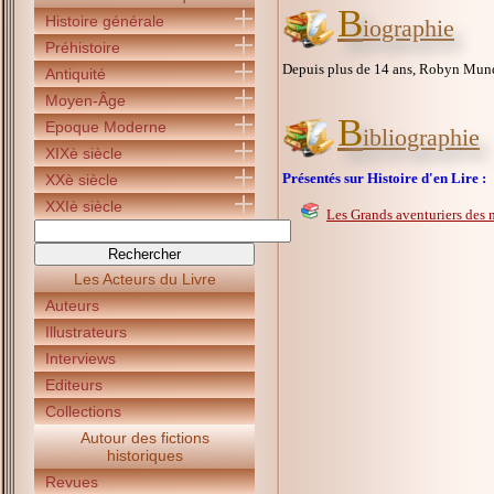
B
Histoire générale
iographie
Préhistoire
Depuis plus de 14 ans, Robyn Mundy 
Antiquité
Moyen-Âge
B
Epoque Moderne
ibliographie
XIXè siècle
Présentés sur Histoire d'en Lire :
XXè siècle
XXIè siècle
Les Grands aventuriers des 
Les Acteurs du Livre
Auteurs
Illustrateurs
Interviews
Editeurs
Collections
Autour des fictions
historiques
Revues