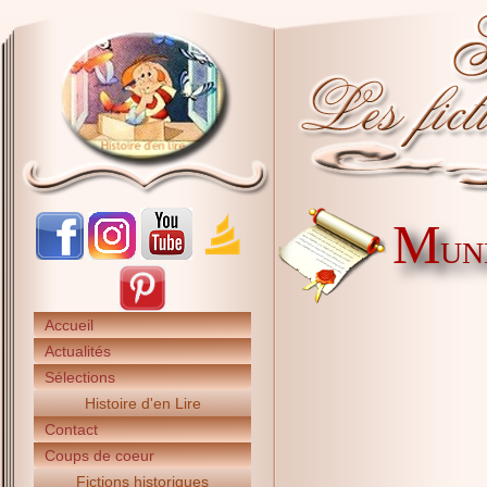
M
UN
Accueil
Actualités
Sélections
Histoire d'en Lire
Contact
Coups de coeur
Fictions historiques