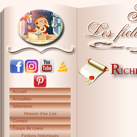
R
ICH
Accueil
Actualités
Sélections
Histoire d'en Lire
Contact
Coups de coeur
Fictions historiques