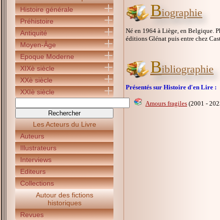
B
Histoire générale
iographie
Préhistoire
Né en 1964 à Liège, en Belgique. P
Antiquité
éditions Glénat puis entre chez Cas
Moyen-Âge
Epoque Moderne
B
ibliographie
XIXè siècle
XXè siècle
Présentés sur Histoire d'en Lire :
XXIè siècle
Amours fragiles
(2001 - 202
Les Acteurs du Livre
Auteurs
Illustrateurs
Interviews
Editeurs
Collections
Autour des fictions
historiques
Revues