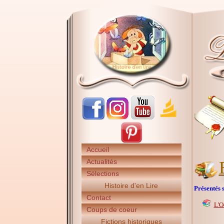
Accueil
Actualités
Sélections
Histoire d'en Lire
Présentés s
Contact
L'O
Coups de coeur
Fictions historiques