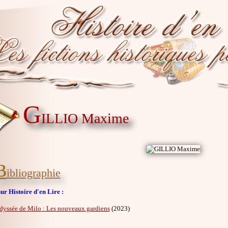
G
ILLIO Maxime
B
ibliographie
ur Histoire d'en Lire :
dyssée de Milo : Les nouveaux gardiens
(2023)