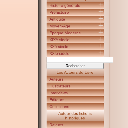
Histoire générale
Préhistoire
Antiquité
Moyen-Âge
Epoque Moderne
XIXè siècle
XXè siècle
XXIè siècle
Les Acteurs du Livre
Auteurs
Illustrateurs
Interviews
Editeurs
Collections
Autour des fictions
historiques
Revues