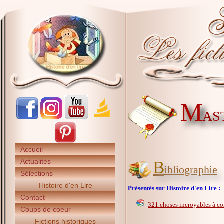
M
AST
Accueil
Actualités
B
ibliographie
Sélections
Histoire d'en Lire
Présentés sur Histoire d'en Lire :
Contact
321 choses incroyables à con
Coups de coeur
Fictions historiques