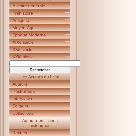
Histoire générale
Préhistoire
Antiquité
Moyen-Âge
Epoque Moderne
XIXè siècle
XXè siècle
XXIè siècle
Les Acteurs du Livre
Auteurs
Illustrateurs
Interviews
Editeurs
Collections
Autour des fictions
historiques
Revues