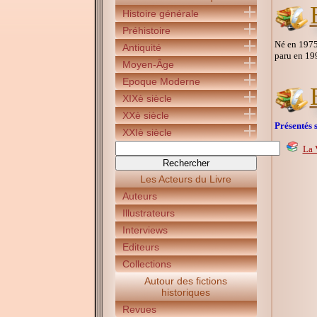
Histoire générale
Préhistoire
Né en 1975 
Antiquité
paru en 19
Moyen-Âge
Epoque Moderne
XIXè siècle
XXè siècle
Présentés s
XXIè siècle
La 
Les Acteurs du Livre
Auteurs
Illustrateurs
Interviews
Editeurs
Collections
Autour des fictions
historiques
Revues