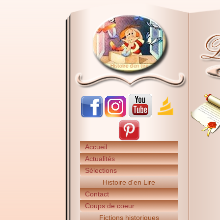
Accueil
Actualités
Sélections
Histoire d'en Lire
Contact
Coups de coeur
Fictions historiques