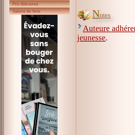
Prix littéraires
N
Salons du livre
otes
Auteure adhéren
jeunesse
.