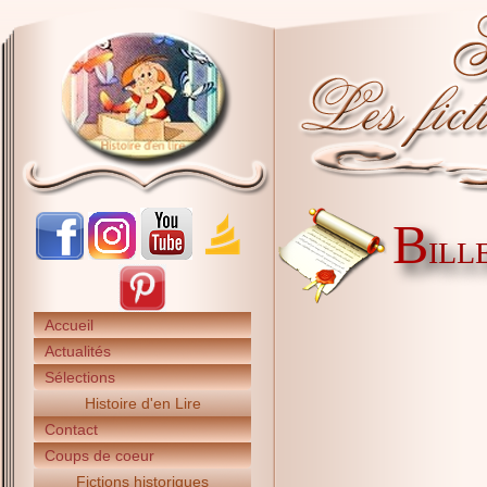
B
ILLE
Accueil
Actualités
Sélections
Histoire d'en Lire
Contact
Coups de coeur
Fictions historiques