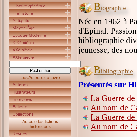
B
Histoire générale
iographie
Préhistoire
Née en 1962 à Par
Antiquité
Moyen-Âge
d'Epinal. Passionn
Epoque Moderne
bibliographie div
XIXè siècle
jeunesse, des nou
XXè siècle
XXIè siècle
B
ibliographie
Les Acteurs du Livre
Présentés sur Hi
Auteurs
Illustrateurs
La Guerre de
Interviews
Au nom de Ca
Editeurs
Collections
La Guerre de
Autour des fictions
Au nom de Ca
historiques
Revues