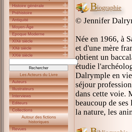
B
Histoire générale
iographie
Préhistoire
© Jennifer Dalry
Antiquité
Moyen-Âge
Epoque Moderne
Née en 1966, à Sa
XIXè siècle
et d'une mère fra
XXè siècle
XXIè siècle
obtient un baccal
étudie l'archéol
Dalrymple en vien
Les Acteurs du Livre
Auteurs
séjour profession
Illustrateurs
dans cette voie. 
Interviews
beaucoup de ses l
Editeurs
Collections
la nature, les an
Autour des fictions
historiques
B
Revues