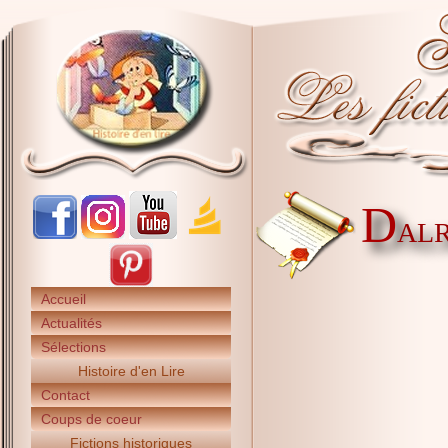
D
ALR
Accueil
Actualités
Sélections
Histoire d'en Lire
Contact
Coups de coeur
Fictions historiques