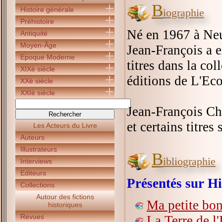
B
Histoire générale
iographie
Préhistoire
Né en 1967 à Neu
Antiquité
Moyen-Âge
Jean-François a 
Epoque Moderne
titres dans la co
XIXè siècle
éditions de L'Ecol
XXè siècle
XXIè siècle
Jean-François Cha
et certains titres
Les Acteurs du Livre
Auteurs
Illustrateurs
B
ibliographie
Interviews
Editeurs
Présentés sur Hi
Collections
Autour des fictions
Ma petite bo
historiques
Revues
La Terre de l