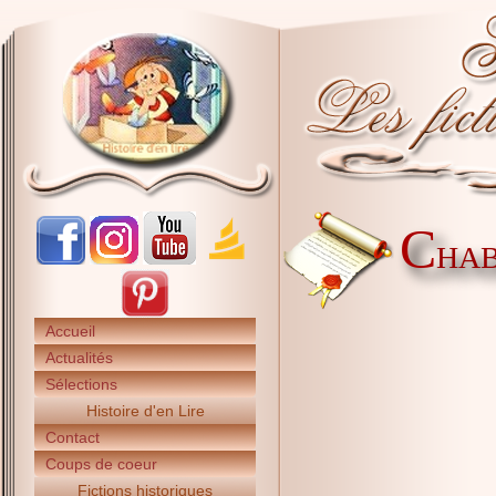
C
HABA
Accueil
Actualités
Sélections
Histoire d'en Lire
Contact
Coups de coeur
Fictions historiques