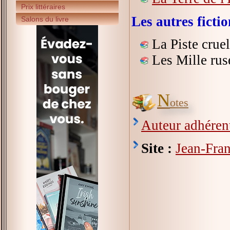
Prix littéraires
Les autres fict
Salons du livre
La Piste crue
Les Mille rus
N
otes
Auteur adhérent
Site :
Jean-Fr