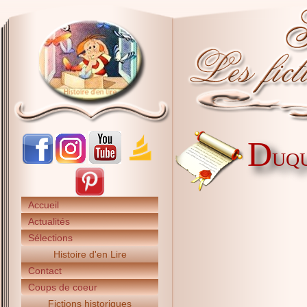
D
UQU
Accueil
Actualités
Sélections
Histoire d'en Lire
Contact
Coups de coeur
Fictions historiques