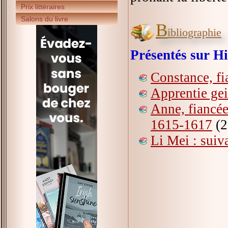
Prix littéraires
Salons du livre
B
ibliographie
Présentés sur Hi
Constance, f
Apprentie gei
Anne, fiancée
1615-1617
(2
Li Mei : suiv