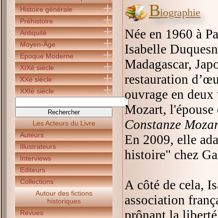
B
Histoire générale
iographie
Préhistoire
Née en 1960 à Par
Antiquité
Moyen-Âge
Isabelle Duquesn
Epoque Moderne
Madagascar, Japon
XIXè siècle
restauration d’œu
XXè siècle
XXIè siècle
ouvrage en deux 
Mozart, l'épouse
Constanze Mozar
Les Acteurs du Livre
Auteurs
En 2009, elle ada
Illustrateurs
histoire" chez Ga
Interviews
Editeurs
Collections
A côté de cela, 
Autour des fictions
association frança
historiques
prônant la liberté
Revues