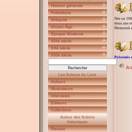
Histoire générale
Préhistoire
Née en 1962
Antiquité
deux ans et
Moyen-Âge
Memorial a
Epoque Moderne
XIXè siècle
XXè siècle
XXIè siècle
Présentés s
Je 
Les Acteurs du Livre
Auteurs
Illustrateurs
Interviews
Editeurs
Collections
Autour des fictions
historiques
Revues