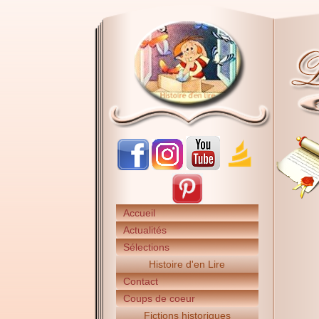
Accueil
Actualités
Sélections
Histoire d'en Lire
Contact
Coups de coeur
Fictions historiques