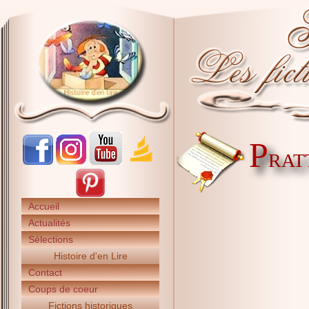
P
RAT
Accueil
Actualités
Sélections
Histoire d'en Lire
Contact
Coups de coeur
Fictions historiques