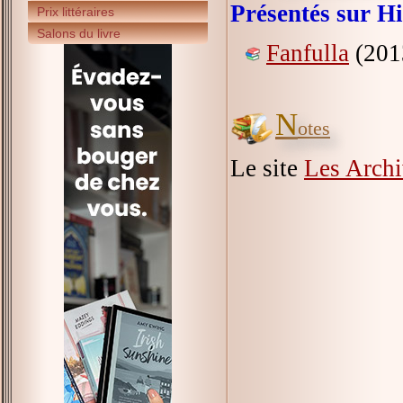
Présentés sur Hi
Prix littéraires
Salons du livre
Fanfulla
(201
N
otes
Le site
Les Archi