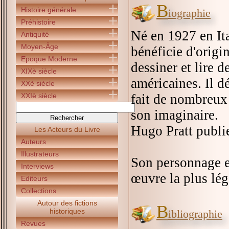
B
Histoire générale
iographie
Préhistoire
Né en 1927 en Ita
Antiquité
Moyen-Âge
bénéficie d'origi
Epoque Moderne
dessiner et lire 
XIXè siècle
américaines. Il d
XXè siècle
XXIè siècle
fait de nombreux
son imaginaire.
Hugo Pratt publie
Les Acteurs du Livre
Auteurs
Illustrateurs
Son personnage e
Interviews
œuvre la plus lég
Editeurs
Collections
Autour des fictions
B
historiques
ibliographie
Revues