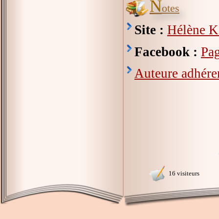
N
otes
Site :
Hélène Ké
Facebook :
Pag
Auteure adhéren
16 visiteurs