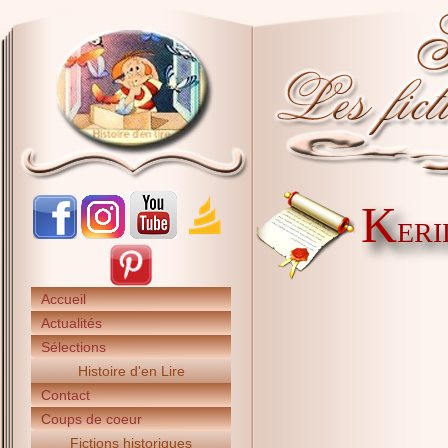
K
ERI
Accueil
Actualités
Sélections
Histoire d'en Lire
Contact
Coups de coeur
Fictions historiques