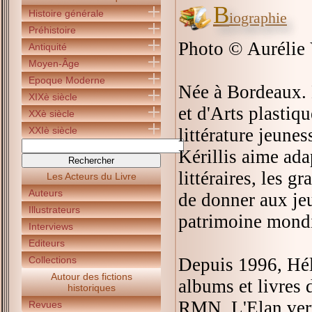
B
Histoire générale
iographie
Préhistoire
Photo © Aurélie
Antiquité
Moyen-Âge
Epoque Moderne
Née à Bordeaux. H
XIXè siècle
et d'Arts plastiqu
XXè siècle
XXIè siècle
littérature jeune
Kérillis aime ada
littéraires, les g
Les Acteurs du Livre
Auteurs
de donner aux jeu
Illustrateurs
patrimoine mondi
Interviews
Editeurs
Collections
Depuis 1996, Hél
Autour des fictions
albums et livres 
historiques
RMN, L'Elan vert
Revues