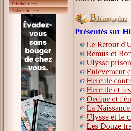
Prix littéraires
Salons du livre
B
ibliographie
Présentés sur Hi
Le Retour d'
Remus et Romu
Ulysse prison
Enlèvement c
Hercule contr
Hercule et le
Oedipe et l'
La Naissance
Ulysse et le c
Les Douze tr