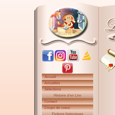
Accueil
Actualités
Sélections
Histoire d'en Lire
Contact
Coups de coeur
Fictions historiques