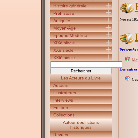
Histoire générale
Préhistoire
Née en 1959
Antiquité
Moyen-Âge
Epoque Moderne
XIXè siècle
Présentés s
XXè siècle
XXIè siècle
Mar
Les autres
Les Acteurs du Livre
Ces
Auteurs
Illustrateurs
Interviews
Editeurs
Collections
Autour des fictions
historiques
Revues