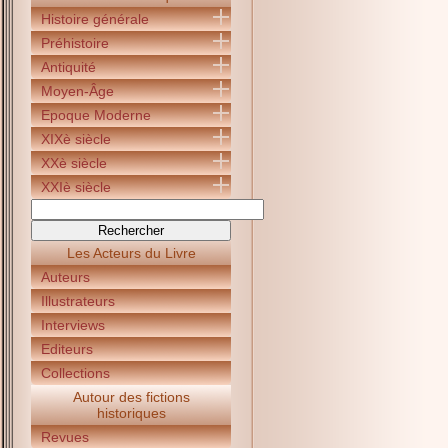
Histoire générale
Préhistoire
Antiquité
Moyen-Âge
Epoque Moderne
XIXè siècle
XXè siècle
XXIè siècle
Les Acteurs du Livre
Auteurs
Illustrateurs
Interviews
Editeurs
Collections
Autour des fictions
historiques
Revues