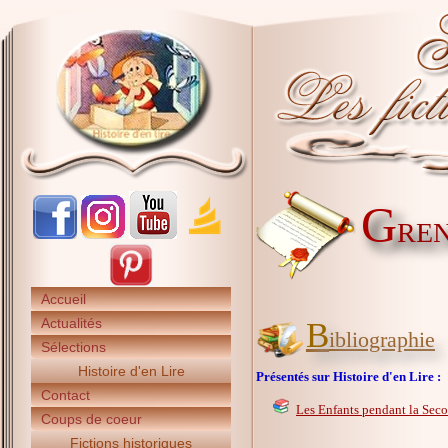
G
REN
Accueil
Actualités
B
ibliographie
Sélections
Histoire d'en Lire
Présentés sur Histoire d'en Lire :
Contact
Les Enfants pendant la Sec
Coups de coeur
Fictions historiques