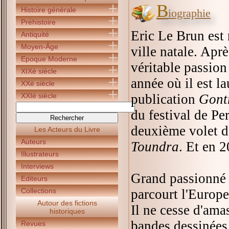
B
Histoire générale
iographie
Préhistoire
Eric Le Brun est 
Antiquité
Moyen-Âge
ville natale. Aprè
Epoque Moderne
véritable passion
XIXè siècle
année où il est 
XXè siècle
XXIè siècle
publication
Gont
du festival de Pe
deuxième volet d
Les Acteurs du Livre
Auteurs
Toundra
. Et en 
Illustrateurs
Interviews
Grand passionné d
Editeurs
Collections
parcourt l'Europe
Autour des fictions
Il ne cesse d'ama
historiques
bandes dessinées
Revues