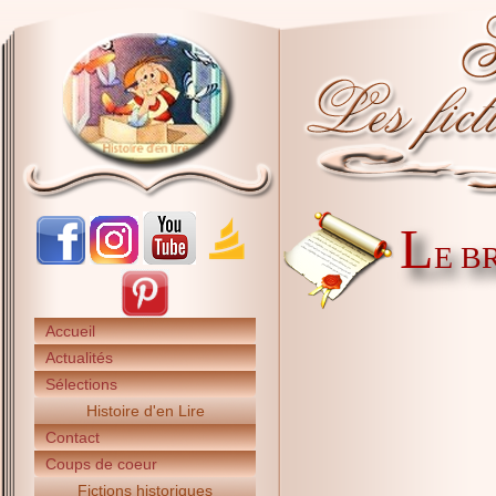
L
E B
Accueil
Actualités
Sélections
Histoire d'en Lire
Contact
Coups de coeur
Fictions historiques