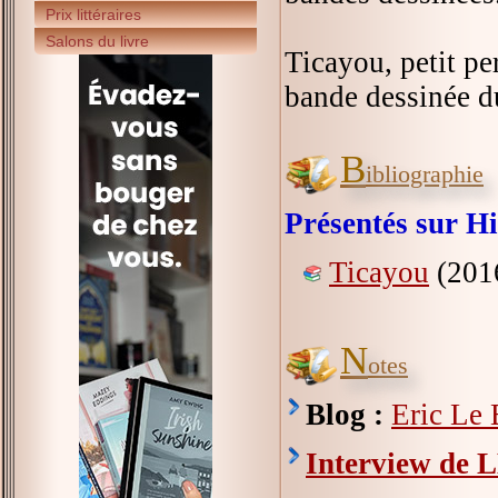
Prix littéraires
Salons du livre
Ticayou, petit p
bande dessinée d
B
ibliographie
Présentés sur Hi
Ticayou
(2016
N
otes
Blog :
Eric Le 
Interview de 