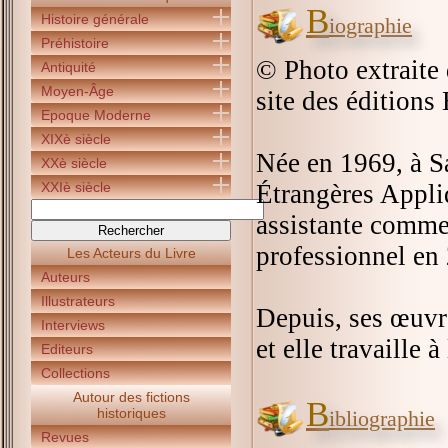
B
Histoire générale
iographie
Préhistoire
© Photo extraite 
Antiquité
Moyen-Âge
site des éditions
Epoque Moderne
XIXè siècle
Née en 1969, à S
XXè siècle
XXIè siècle
Étrangères Appli
assistante comme
professionnel en 2
Les Acteurs du Livre
Auteurs
Illustrateurs
Depuis, ses œuvr
Interviews
et elle travaille à
Editeurs
Collections
Autour des fictions
B
historiques
ibliographie
Revues