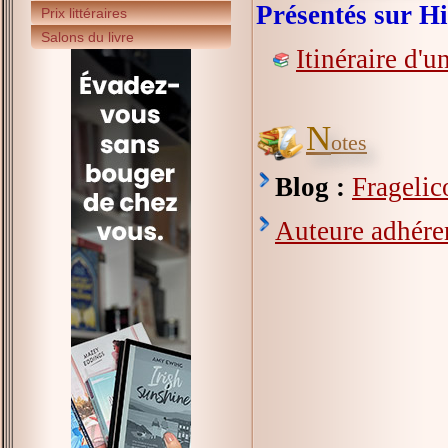
Présentés sur Hi
Prix littéraires
Salons du livre
Itinéraire d'u
N
otes
Blog :
Fragelic
Auteure adhéren