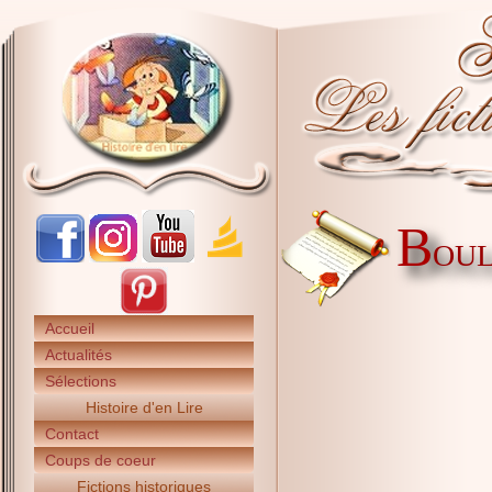
B
OUL
Accueil
Actualités
Sélections
Histoire d'en Lire
Contact
Coups de coeur
Fictions historiques