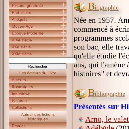
B
Histoire générale
iographie
Préhistoire
Née en 1957. Anni
Antiquité
Moyen-Âge
commencé à écrire 
Epoque Moderne
programmes scolai
XIXè siècle
son bac, elle tra
XXè siècle
XXIè siècle
qu'elle étudie l'é
ans, qui l'amène 
histoires" et devr
Les Acteurs du Livre
Auteurs
Illustrateurs
B
ibliographie
Interviews
Editeurs
Présentés sur Hi
Collections
Autour des fictions
Arno, le vale
historiques
Revues
Adélaïde
(201