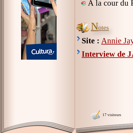
A la cour du 
N
otes
Site :
Annie Jay
Interview de J
17 visiteurs