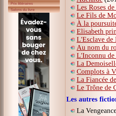
Prix littéraires
Les Roses de
Salons du livre
Le Fils de Mo
À la poursui
Elisabeth pri
L'Esclave de
Au nom du ro
L'Inconnu de 
La Demoiselle
Complots à Ve
La Fiancée d
Le Trône de 
Les autres ficti
La Vengeance