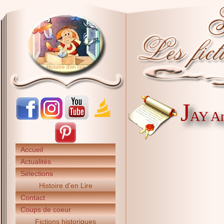
J
AY A
Accueil
Actualités
Sélections
Histoire d'en Lire
Contact
Coups de coeur
Fictions historiques