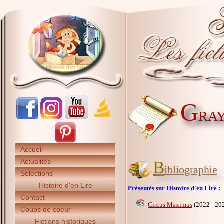
G
RAY
Accueil
Actualités
B
ibliographie
Sélections
Histoire d'en Lire
Présentés sur Histoire d'en Lire :
Contact
Circus Maximus
(2022 - 20
Coups de coeur
Fictions historiques