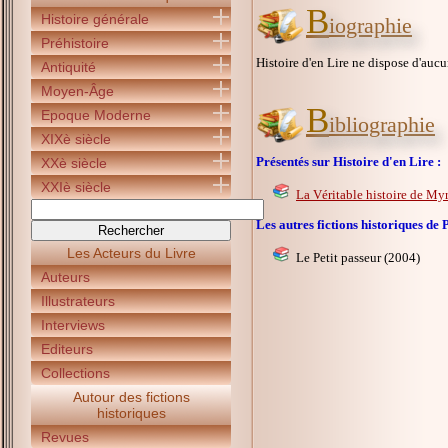
B
Histoire générale
iographie
Préhistoire
Histoire d'en Lire ne dispose d'au
Antiquité
Moyen-Âge
B
Epoque Moderne
ibliographie
XIXè siècle
Présentés sur Histoire d'en Lire :
XXè siècle
XXIè siècle
La Véritable histoire de My
Les autres fictions historiques 
Les Acteurs du Livre
Le Petit passeur (2004)
Auteurs
Illustrateurs
Interviews
Editeurs
Collections
Autour des fictions
historiques
Revues