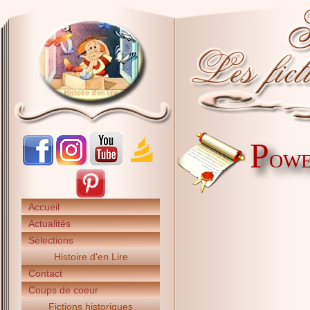
P
OWE
Accueil
Actualités
Sélections
Histoire d'en Lire
Contact
Coups de coeur
Fictions historiques