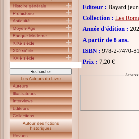
Histoire générale
Editeur :
Bayard jeun
Préhistoire
Collection :
Les Roma
Antiquité
Année d'édition :
202
Moyen-Âge
Epoque Moderne
A partir de 8 ans.
XIXè siècle
ISBN :
978-2-7470-8
XXè siècle
XXIè siècle
Prix :
7,20 €
Achete
Les Acteurs du Livre
Auteurs
Illustrateurs
Interviews
Editeurs
Collections
Autour des fictions
historiques
Revues