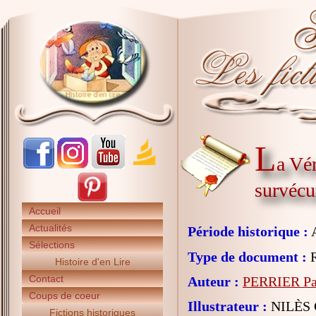
L
a Vér
survécu
Accueil
Actualités
Période historique :
A
Sélections
Type de document :
R
Histoire d'en Lire
Contact
Auteur :
PERRIER Pa
Coups de coeur
Illustrateur :
NILÈS 
Fictions historiques