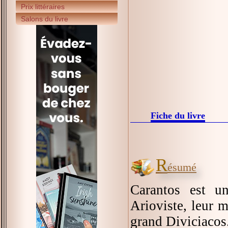
Prix littéraires
Salons du livre
Fiche du livre
R
ésumé
Carantos est u
Arioviste, leur m
grand Diviciacos