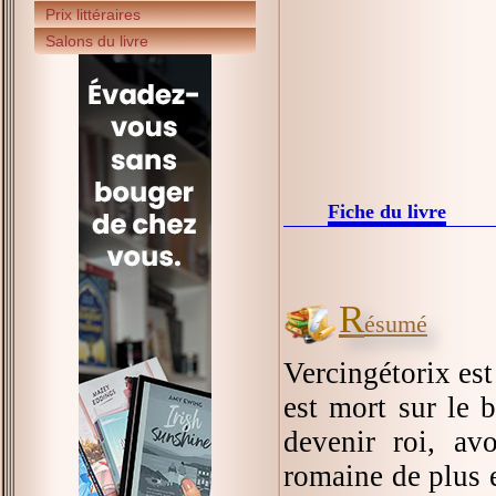
Prix littéraires
Salons du livre
Fiche du livre
R
ésumé
Vercingétorix est
est mort sur le 
devenir roi, av
romaine de plus 