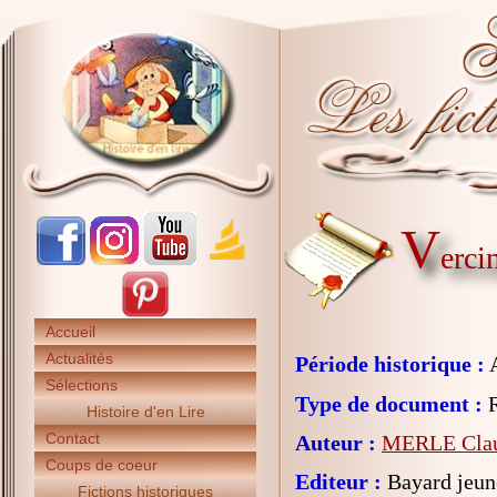
V
erci
Accueil
Actualités
Période historique :
A
Sélections
Type de document :
R
Histoire d'en Lire
Contact
Auteur :
MERLE Cla
Coups de coeur
Editeur :
Bayard jeun
Fictions historiques