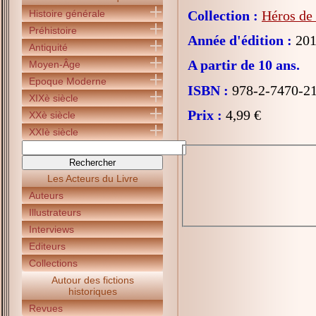
Histoire générale
Collection :
Héros de
Préhistoire
Année d'édition :
201
Antiquité
A partir de 10 ans.
Moyen-Âge
Epoque Moderne
ISBN :
978-2-7470-2
XIXè siècle
Prix :
4,99 €
XXè siècle
XXIè siècle
Les Acteurs du Livre
Auteurs
Illustrateurs
Interviews
Editeurs
Collections
Autour des fictions
historiques
Revues