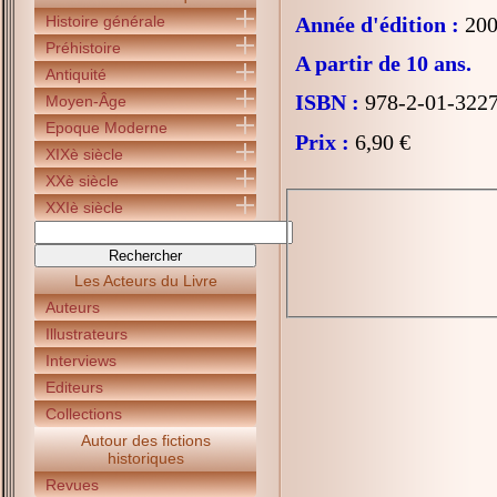
Histoire générale
Année d'édition :
200
Préhistoire
A partir de 10 ans.
Antiquité
ISBN :
978-2-01-322
Moyen-Âge
Epoque Moderne
Prix :
6,90 €
XIXè siècle
XXè siècle
XXIè siècle
Les Acteurs du Livre
Auteurs
Illustrateurs
Interviews
Editeurs
Collections
Autour des fictions
historiques
Revues