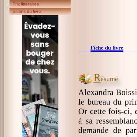
Prix littéraires
Salons du livre
Fiche du livre
R
ésumé
Alexandra Boissi
le bureau du pri
Or cette fois-ci,
à sa ressemblanc
demande de part