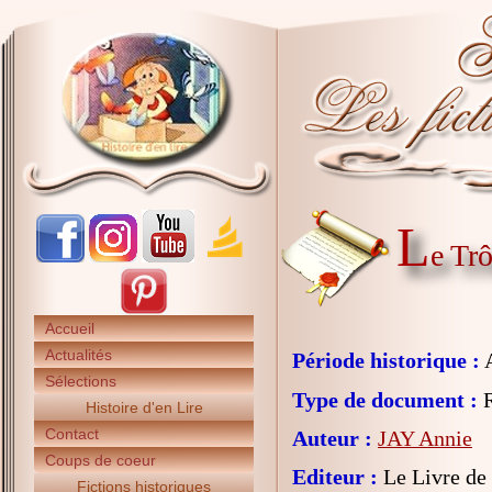
L
e Tr
Accueil
Actualités
Période historique :
A
Sélections
Type de document :
R
Histoire d'en Lire
Contact
Auteur :
JAY Annie
Coups de coeur
Editeur :
Le Livre de
Fictions historiques